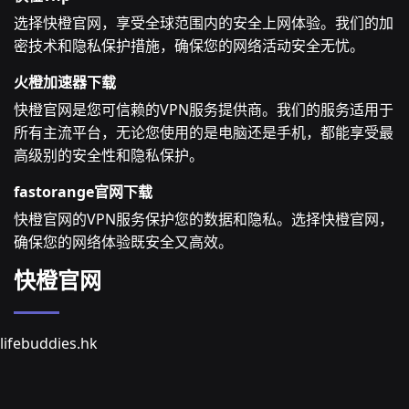
选择快橙官网，享受全球范围内的安全上网体验。我们的加
密技术和隐私保护措施，确保您的网络活动安全无忧。
火橙加速器下载
快橙官网是您可信赖的VPN服务提供商。我们的服务适用于
所有主流平台，无论您使用的是电脑还是手机，都能享受最
高级别的安全性和隐私保护。
fastorange官网下载
快橙官网的VPN服务保护您的数据和隐私。选择快橙官网，
确保您的网络体验既安全又高效。
快橙官网
lifebuddies.hk