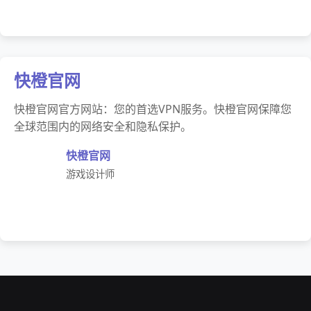
快橙官网
快橙官网官方网站：您的首选VPN服务。快橙官网保障您
全球范围内的网络安全和隐私保护。
快橙官网
游戏设计师