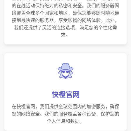
的在线活动保持绝对的私密和安全。我们的服务器网
络覆盖全球多个国家和地区，确保您能够随时随地连
接到最快速的服务器，享受顺畅的网络体验。此外，
我们还提供了灵活的连接选项，满足您的个性化需
求。
快橙官网
在快橙官网，我们提供全球范围内的加密服务，确保
您的网络安全。我们的服务覆盖各种设备，保护您的
个人信息和数据。