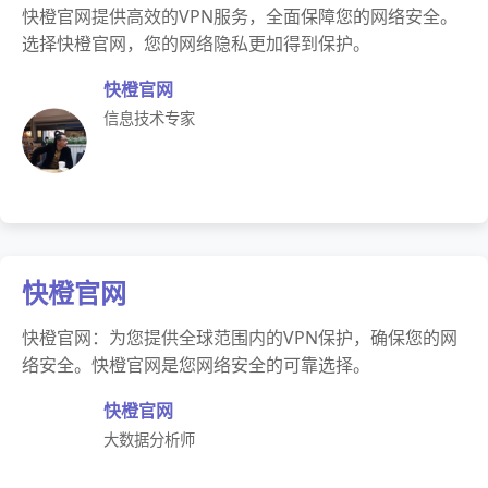
快橙官网提供高效的VPN服务，全面保障您的网络安全。
选择快橙官网，您的网络隐私更加得到保护。
快橙官网
信息技术专家
快橙官网
快橙官网：为您提供全球范围内的VPN保护，确保您的网
络安全。快橙官网是您网络安全的可靠选择。
快橙官网
大数据分析师